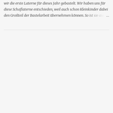
wir die erste Laterne für dieses Jahr gebastelt. Wir haben uns für
diese Schaflaterne entschieden, weil auch schon Kleinkinder dabei
den Großteil der Bastelarbeit übernehmen können. So ist sie auch
für Kinder in der Krippe oder Kindertagespflege geeignet. Man
braucht dafür: eine leere Plastikflasche (wir nehmen die von
Granini, weil sie eine schöne Form hat) Tapetenkleister
Wattebällchen ein Stück Pappe in braun oder schwarz Klebestift,
Pinsel, Filzstift, Schere, Schnur, Nadel Die Kinder können zunächst
den Tapetenkleister mit dem Pinsel auf der Flasche verteilen, so
dass sie im unteren Bereich rundherum klebt. Die Graniniflasche
hat den Vorteil, dass man sie am schmalen Hals gut festhalten
kann. Dann werden die Wattebällchen auf die Flasche geklebt.
Wenn alles trocken ist, kann man Teile der Bällchen wieder
vorsichtig abrupfen, damit die Schafwolle nicht so dick ist und das
Lich...