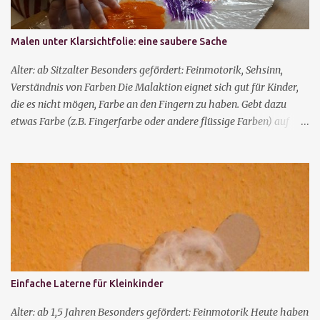
an, sowie Dinge, um Muster in den Schaum zu drücken, zum
Beispiel Kartoffelstampfer oder Schneebesen. Wir haben alles auf
Malen unter Klarsichtfolie: eine saubere Sache
einem Backblech angeboten. Dann dürfen die Kinder den Schaum
mit ihren Händen oder den Utensilien untersuchen, ganz so wie sie
Alter: ab Sitzalter Besonders gefördert: Feinmotorik, Sehsinn,
es möchten. Dabei machen sie verschiedene taktile Erfahrunge...
Verständnis von Farben Die Malaktion eignet sich gut für Kinder,
die es nicht mögen, Farbe an den Fingern zu haben. Gebt dazu
etwas Farbe (z.B. Fingerfarbe oder andere flüssige Farben) auf
Papier und überdeckt es dann mit Klarsichtfolie. Alternativ könnt
ihr auch eine Gefriertüte oder eine Klarsichthülle benutzen. Dann
können die Kinder die Farbe mit den Fingern verteilen. Nehmt zwei
verschiedene Farben und macht die Kleckse nahe beieinander,
dann kann man gut beobachten, wie die Mischfarben entstehen. Je
nachdem, wie die Folie danach abgezogen wird, entstehen noch
verschiedene Effekte in dem Bild.
Einfache Laterne für Kleinkinder
Alter: ab 1,5 Jahren Besonders gefördert: Feinmotorik Heute haben