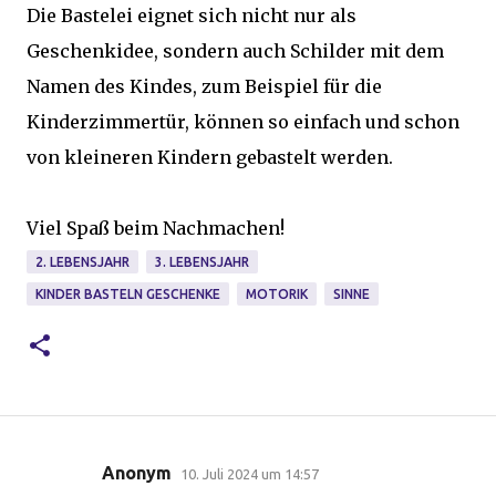
Die Bastelei eignet sich nicht nur als
Geschenkidee, sondern auch Schilder mit dem
Namen des Kindes, zum Beispiel für die
Kinderzimmertür, können so einfach und schon
von kleineren Kindern gebastelt werden.
Viel Spaß beim Nachmachen!
2. LEBENSJAHR
3. LEBENSJAHR
KINDER BASTELN GESCHENKE
MOTORIK
SINNE
Anonym
10. Juli 2024 um 14:57
K