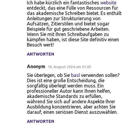
Ich habe kürzlich ein fantastisches
website
o
entdeckt, das eine Fülle von Ressourcen für
das akademische Schreiben bietet. Es enthält
m
Anleitungen zur Strukturierung von
m
Aufsätzen, Zitierstilen und bietet sogar
Beispiele für gut geschriebene Arbeiten.
e
Wenn Sie mit Ihren Schreibaufgaben zu
n
kämpfen haben, ist diese Site definitiv einen
Besuch wert!
t
ANTWORTEN
a
r
Anonym
16. August 2024 um 01:00
e
Sie überlegen, ob Sie
basl
verwenden sollen?
Dies ist eine große Entscheidung, die
sorgfältig überlegt werden muss. Ein
professioneller Autor kann Ihnen helfen,
akademische Standards zu erfüllen,
während Sie sich auf andere Aspekte Ihrer
Ausbildung konzentrieren, aber achten Sie
darauf, einen seriösen Dienst auszuwählen.
ANTWORTEN