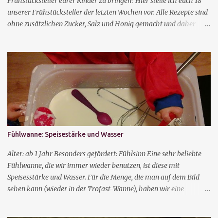
Frühstücksteller eurer Kinder zu bringen? Hier stelle ich euch 18
unserer Frühstücksteller der letzten Wochen vor. Alle Rezepte sind
ohne zusätzlichen Zucker, Salz und Honig gemacht und daher
auch für Kinder unter einem Jahr geeignet. Vieles lässt sich mit
den Händen essen, sodass die Kinder schon früh Selbständigkeit
erlangen. Je nach Alter der Kinder müssen Blaubeeren und
Trauben noch geschnitten werden, um die Gefahr des Erstickens zu
bannen. 18 gesunde, abwechslungsreiche Frühstücksideen für
Babys und Kleinkinder Brot mit Frischkäse, Mango und Blaubeer-
Joghurtdrops Toast mit Gouda, Mandarinen und Blaubeeren
Grießschnitten mit Apfelmus und Joghurt mit Erdbeeren
Vollkornbrot mit Erdnussbutter und Bananen, Mandarinen und
Fühlwanne: Speisestärke und Wasser
Himbeerpanacotta Baked Beans, Vollkorntoast und Tomaten
Couscous mit Rosinen, Zimt, Kakao und Banane, Mandarinen und
Alter: ab 1 Jahr Besonders gefördert: Fühlsinn Eine sehr beliebte
Blaubeeren Dinkelstangen mit Hummusdip und Mango Hafertaler
Fühlwanne, die wir immer wieder benutzen, ist diese mit
mit J...
Speisesstärke und Wasser. Für die Menge, die man auf dem Bild
sehen kann (wieder in der Trofast-Wanne), haben wir eine
Packung Speisestärke benutzt und so lange Wasser hinzugefügt,
bis es eine dickflüssige Konsistenz bekommt. Das besondere an