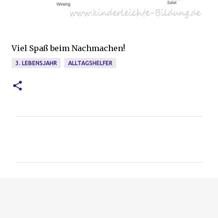
Viel Spaß beim Nachmachen!
3. LEBENSJAHR
ALLTAGSHELFER
K
o
m
m
e
n
t