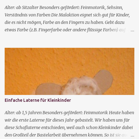
mit ihren Händen oder den Utensilien untersuchen, ganz so wie sie
Alter: ab Sitzalter Besonders gefördert: Feinmotorik, Sehsinn,
es möchten. Dabei machen sie verschiedene taktile Erfahrunge...
Verständnis von Farben Die Malaktion eignet sich gut für Kinder,
die es nicht mögen, Farbe an den Fingern zu haben. Gebt dazu
etwas Farbe (z.B. Fingerfarbe oder andere flüssige Farben) auf
Papier und überdeckt es dann mit Klarsichtfolie. Alternativ könnt
ihr auch eine Gefriertüte oder eine Klarsichthülle benutzen. Dann
können die Kinder die Farbe mit den Fingern verteilen. Nehmt zwei
verschiedene Farben und macht die Kleckse nahe beieinander,
dann kann man gut beobachten, wie die Mischfarben entstehen. Je
nachdem, wie die Folie danach abgezogen wird, entstehen noch
verschiedene Effekte in dem Bild.
Einfache Laterne für Kleinkinder
Alter: ab 1,5 Jahren Besonders gefördert: Feinmotorik Heute haben
wir die erste Laterne für dieses Jahr gebastelt. Wir haben uns für
diese Schaflaterne entschieden, weil auch schon Kleinkinder dabei
den Großteil der Bastelarbeit übernehmen können. So ist sie auch