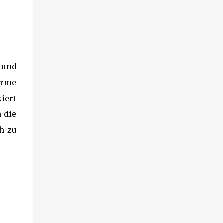
 und
ürme
iert
 die
h zu