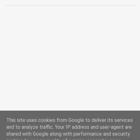
braucht dafür: eine leere Plastikflasche (wir nehmen die von
Granini, weil sie eine schöne Form hat) Tapetenkleister
Wattebällchen ein Stück Pappe in braun oder schwarz Klebestift,
Pinsel, Filzstift, Schere, Schnur, Nadel Die Kinder können zunächst
den Tapetenkleister mit dem Pinsel auf der Flasche verteilen, so
dass sie im unteren Bereich rundherum klebt. Die Graniniflasche
hat den Vorteil, dass man sie am schmalen Hals gut festhalten
kann. Dann werden die Wattebällchen auf die Flasche geklebt.
Wenn alles trocken ist, kann man Teile der Bällchen wieder
vorsichtig abrupfen, damit die Schafwolle nicht so dick ist und das
Lich...
This site uses cookies from Google to deliver its services
and to analyze traffic. Your IP address and user-agent are
shared with Google along with performance and security