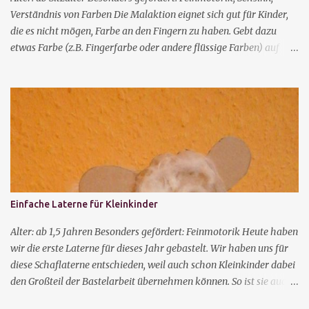
es möchten. Dabei machen sie verschiedene taktile Erfahrunge...
Verständnis von Farben Die Malaktion eignet sich gut für Kinder,
die es nicht mögen, Farbe an den Fingern zu haben. Gebt dazu
etwas Farbe (z.B. Fingerfarbe oder andere flüssige Farben) auf
Papier und überdeckt es dann mit Klarsichtfolie. Alternativ könnt
ihr auch eine Gefriertüte oder eine Klarsichthülle benutzen. Dann
können die Kinder die Farbe mit den Fingern verteilen. Nehmt zwei
verschiedene Farben und macht die Kleckse nahe beieinander,
dann kann man gut beobachten, wie die Mischfarben entstehen. Je
nachdem, wie die Folie danach abgezogen wird, entstehen noch
verschiedene Effekte in dem Bild.
Einfache Laterne für Kleinkinder
Alter: ab 1,5 Jahren Besonders gefördert: Feinmotorik Heute haben
wir die erste Laterne für dieses Jahr gebastelt. Wir haben uns für
diese Schaflaterne entschieden, weil auch schon Kleinkinder dabei
den Großteil der Bastelarbeit übernehmen können. So ist sie auch
für Kinder in der Krippe oder Kindertagespflege geeignet. Man