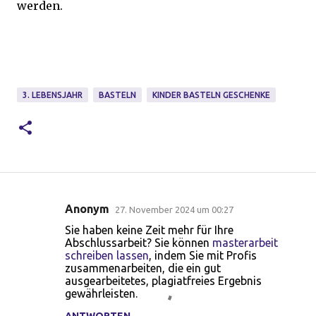
werden.
3. LEBENSJAHR
BASTELN
KINDER BASTELN GESCHENKE
Anonym
27. November 2024 um 00:27
K
Sie haben keine Zeit mehr für Ihre
o
Abschlussarbeit? Sie können
masterarbeit
schreiben lassen
, indem Sie mit Profis
m
zusammenarbeiten, die ein gut
m
ausgearbeitetes, plagiatfreies Ergebnis
gewährleisten.
e