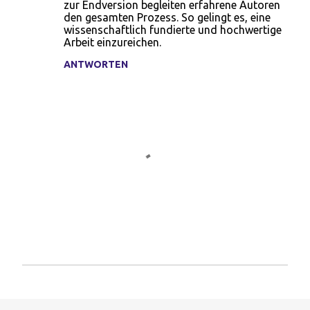
zur Endversion begleiten erfahrene Autoren
m
den gesamten Prozess. So gelingt es, eine
wissenschaftlich fundierte und hochwertige
e
Arbeit einzureichen.
n
ANTWORTEN
t
a
r
e
K
o