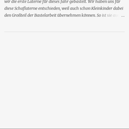
wir die erste Laterne für dieses Jahr gebastelt. Wir haben uns für
diese Schaflaterne entschieden, weil auch schon Kleinkinder dabei
den Großteil der Bastelarbeit übernehmen können. So ist sie auch
für Kinder in der Krippe oder Kindertagespflege geeignet. Man
braucht dafür: eine leere Plastikflasche (wir nehmen die von
Granini, weil sie eine schöne Form hat) Tapetenkleister
Wattebällchen ein Stück Pappe in braun oder schwarz Klebestift,
Pinsel, Filzstift, Schere, Schnur, Nadel Die Kinder können zunächst
den Tapetenkleister mit dem Pinsel auf der Flasche verteilen, so
dass sie im unteren Bereich rundherum klebt. Die Graniniflasche
hat den Vorteil, dass man sie am schmalen Hals gut festhalten
kann. Dann werden die Wattebällchen auf die Flasche geklebt.
Wenn alles trocken ist, kann man Teile der Bällchen wieder
vorsichtig abrupfen, damit die Schafwolle nicht so dick ist und das
Lich...