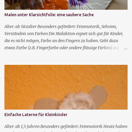
man die Finger oder einen Löffel langsam ein, verhält sich das
Gemisch wie eine Flüssigkeit. Verwendet man mehr Kraft, wie
Malen unter Klarsichtfolie: eine saubere Sache
durch einen festen Schlag, verhält sich das Gemisch wie ein fester
Stoff. Experimente, die man dadurch machen kann: Ein Löffel
Alter: ab Sitzalter Besonders gefördert: Feinmotorik, Sehsinn,
wird in ein höheres Gefäß mit der Flü...
Verständnis von Farben Die Malaktion eignet sich gut für Kinder,
die es nicht mögen, Farbe an den Fingern zu haben. Gebt dazu
etwas Farbe (z.B. Fingerfarbe oder andere flüssige Farben) auf
Papier und überdeckt es dann mit Klarsichtfolie. Alternativ könnt
ihr auch eine Gefriertüte oder eine Klarsichthülle benutzen. Dann
können die Kinder die Farbe mit den Fingern verteilen. Nehmt zwei
verschiedene Farben und macht die Kleckse nahe beieinander,
dann kann man gut beobachten, wie die Mischfarben entstehen. Je
nachdem, wie die Folie danach abgezogen wird, entstehen noch
verschiedene Effekte in dem Bild.
Einfache Laterne für Kleinkinder
Alter: ab 1,5 Jahren Besonders gefördert: Feinmotorik Heute haben