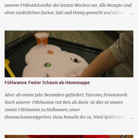
unserer Frühstücksteller der letzten Wochen vor. Alle Rezepte sind
ohne zusätzlichen Zucker, Salz und Honig gemacht und daher
auch für Kinder unter einem Jahr geeignet. Vieles lässt sich mit
den Händen essen, sodass die Kinder schon früh Selbständigkeit
erlangen. Je nach Alter der Kinder müssen Blaubeeren und
Trauben noch geschnitten werden, um die Gefahr des Erstickens zu
bannen. 18 gesunde, abwechslungsreiche Frühstücksideen für
Babys und Kleinkinder Brot mit Frischkäse, Mango und Blaubeer-
Joghurtdrops Toast mit Gouda, Mandarinen und Blaubeeren
Grießschnitten mit Apfelmus und Joghurt mit Erdbeeren
Vollkornbrot mit Erdnussbutter und Bananen, Mandarinen und
Fühlwanne: Fester Schaum als Hexensuppe
Himbeerpanacotta Baked Beans, Vollkorntoast und Tomaten
Couscous mit Rosinen, Zimt, Kakao und Banane, Mandarinen und
Alter: ab einem Jahr Besonders gefördert: Tastsinn, Feinmotorik
Blaubeeren Dinkelstangen mit Hummusdip und Mango Hafertaler
Nach unserer Fühlwanne mit Reis als Basis ist dies ist unsere
mit J...
zweite Fühlwanne zu Halloween, unser
Hexenschaumsüppchen. Dazu braucht ihr ca. 50ml Spülmittel,
50ml Wasser, einen gehäuften Esslöffel Mehl und ggf. etwas
Lebensmittelfarbe. Durch das Mehl wird der Schaum fester und